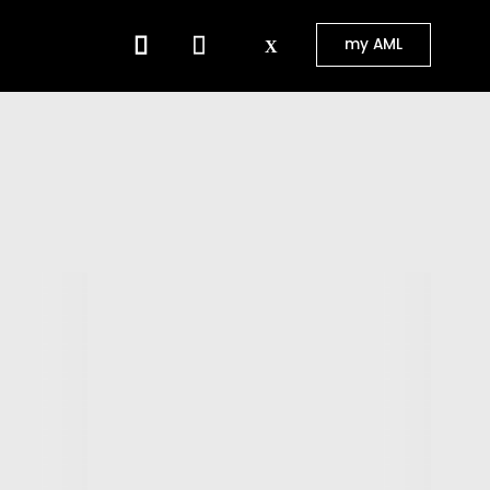
⠀⠀
my AML