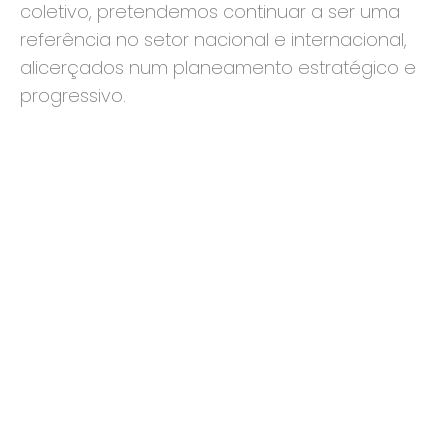
coletivo, pretendemos continuar a ser uma
referência no setor nacional e internacional,
alicerçados num planeamento estratégico e
progressivo.
Dicas e Guias my AML
Explore os nossos artigos e descubra todos os
nossos truques e dicas.
Veja as nossas dicas