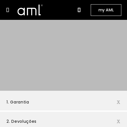
Garantias
Garantias
e
my AML
e
devoluções
devoluções
1. Garantia
2. Devoluções