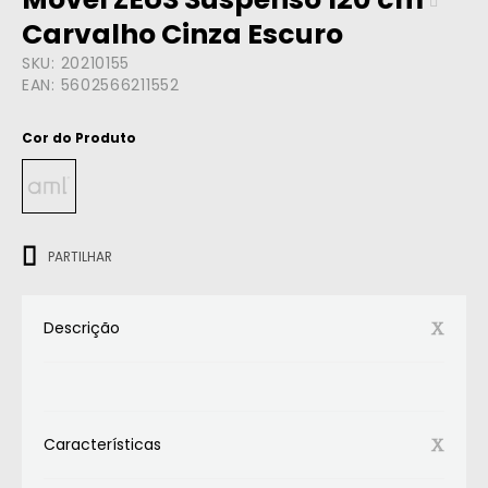
Carvalho Cinza Escuro
SKU:
20210155
EAN:
5602566211552
Cor do Produto
ㅤㅤㅤ
PARTILHAR
Descrição
Características