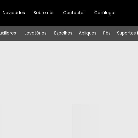
Novidades
Sobre nós
Contactos
Catálogo
uxiliares
Lavatórios
Espelhos
Apliques
Pés
Suportes 
Cor do
Largura
Profundidade
Altura
Produto