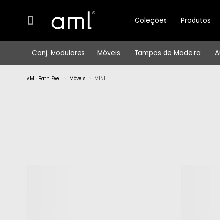
Coleções
Produtos
Conj. Modulares
Móveis
Tampos de Madeira
A
AML Bath Feel
Móveis
MINI
Nome da
Categorias
Filtrar por
Série
(Móveis)