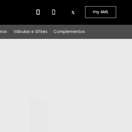
⠀⠀
my AML
Inox
Válvulas e Sifões
Complementos
Mais
filtros