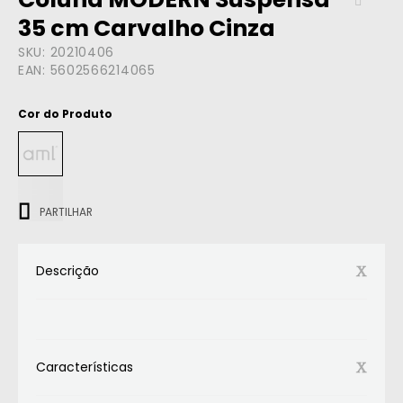
35 cm Carvalho Cinza
SKU:
20210406
EAN:
5602566214065
Cor do Produto
ㅤㅤㅤ
PARTILHAR
Descrição
Características