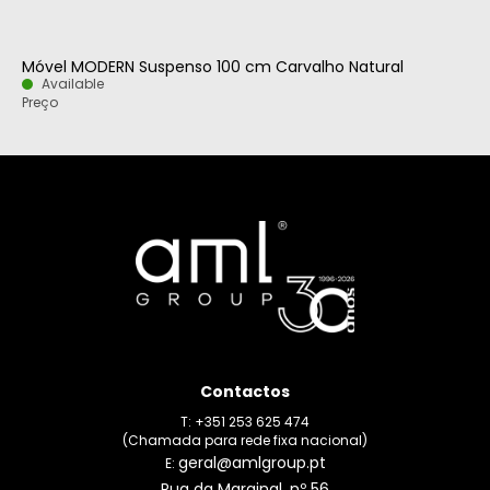
Móvel MODERN Suspenso 100 cm Carvalho Natural
Available
Preço
Contactos
T: +351 253 625 474
(Chamada para rede fixa nacional)
geral@amlgroup.pt
E:
Rua da Marginal, nº 56