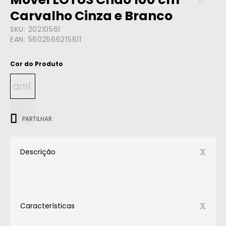
Carvalho Cinza e Branco
SKU:
20210561
EAN:
5602566215611
Cor do Produto
ㅤㅤㅤ
PARTILHAR
Descrição
Características