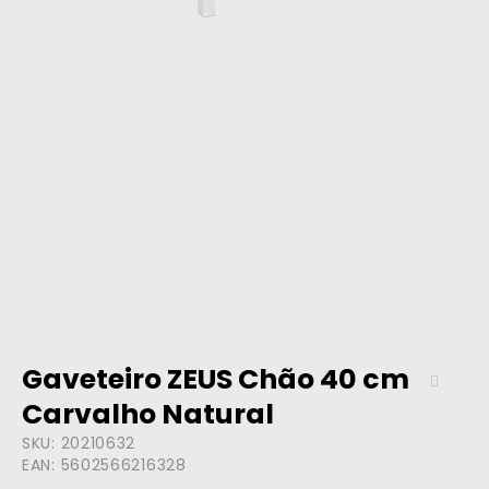
Gaveteiro ZEUS Chão 40 cm
Carvalho Natural
SKU:
20210632
EAN:
5602566216328