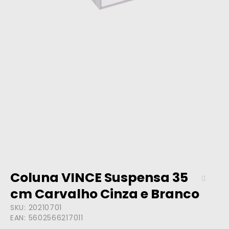
Coluna VINCE Suspensa 35
cm Carvalho Cinza e Branco
SKU:
20210701
EAN:
5602566217011