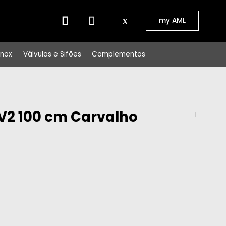
⠀⠀
my AML
Inox
Válvulas e Sifões
Complementos
2 100 cm Carvalho