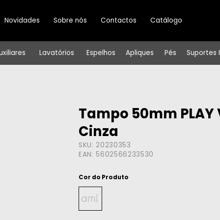
Novidades
Sobre nós
Contactos
Catálogo
uxiliares
Lavatórios
Espelhos
Apliques
Pés
Suportes 
Tampo 50mm PLAY V
Cinza
SKU:
20230353
EAN:
5602566233530
Cor do Produto
ㅤㅤㅤ