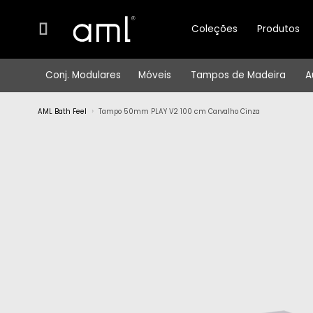
Tampo
Tampo
50mm
50mm
Coleções
Produtos
PLAY
V2
PLAY
100
V2
cm
Conj. Modulares
Móveis
Tampos de Madeira
A
Carvalho
100
Cinza
cm
AML Bath Feel
Tampo 50mm PLAY V2 100 cm Carvalho Cinza
Carvalho
Cinza