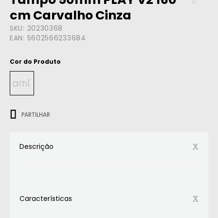
cm Carvalho Cinza
SKU:
20230368
EAN:
5602566233684
Cor do Produto
ㅤㅤㅤ
PARTILHAR
Descrição
Características