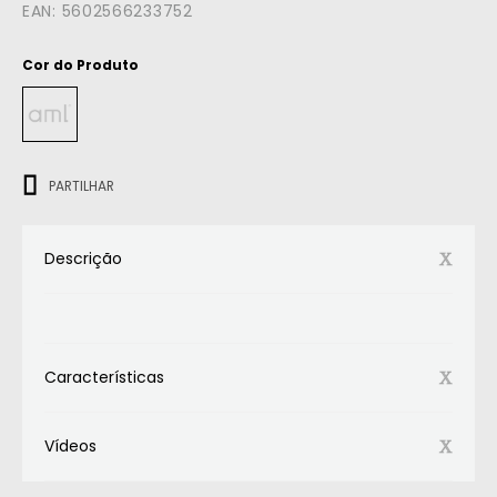
EAN:
5602566233752
Cor do Produto
ㅤㅤㅤ
PARTILHAR
Descrição
Características
Vídeos