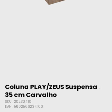
Coluna PLAY/ZEUS Suspensa
35 cm Carvalho
SKU:
20230410
EAN:
5602566234100