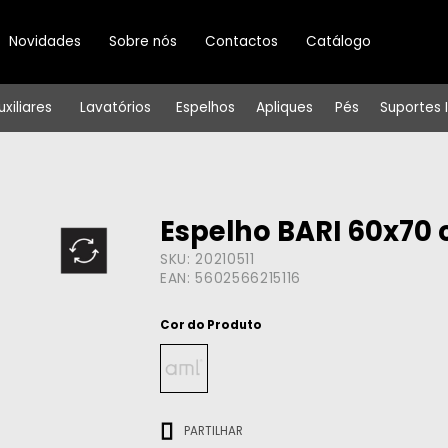
Novidades
Sobre nós
Contactos
Catálogo
uxiliares
Lavatórios
Espelhos
Apliques
Pés
Suportes 
Espelho BARI 60x70
SKU:
20210511
EAN:
5602566215116
Cor do Produto
ㅤㅤㅤ
PARTILHAR