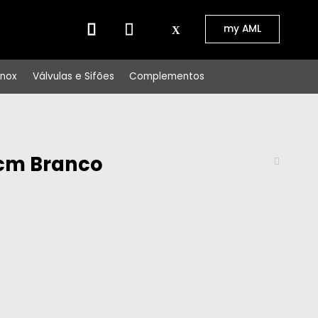
⠀⠀
my AML
Inox
Válvulas e Sifões
Complementos
 cm Branco