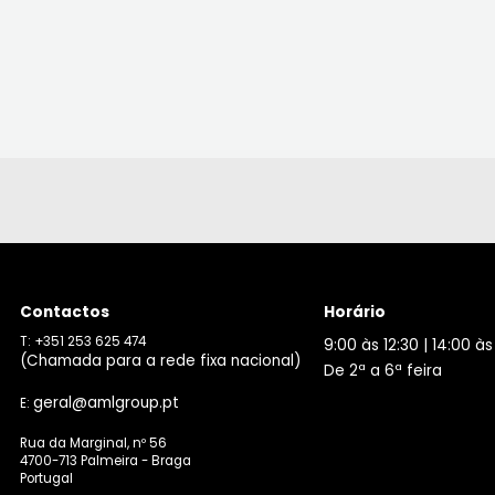
Contactos
Horário
T: +351 253 625 474
9:00 às 12:30 | 14:00 às
(Chamada para a rede fixa nacional)
De 2ª a 6ª feira
geral@amlgroup.pt
E:
Rua da Marginal, nº 56
4700-713 Palmeira - Braga
Portugal