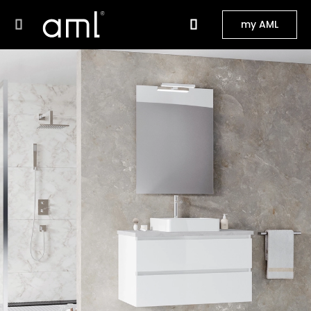
my AML