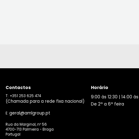
Contactos
Horário
T: +351 253 625 474
9:00 às 12:30 | 14:00 às
(Chamada para a rede fixa nacional)
De 2ª a 6ª feira
geral@amlgroup.pt
E:
Rua da Marginal, nº 56
4700-713 Palmeira - Braga
Portugal