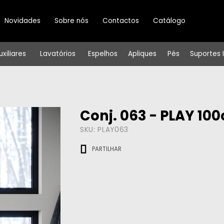
Novidades
Sobre nós
Contactos
Catálogo
uxiliares
Lavatórios
Espelhos
Apliques
Pés
Suportes 
Conj. 063 - PLAY 1
SKU:
PLAY063
PARTILHAR