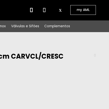
⠀⠀
my AML
Inox
Válvulas e Sifões
Complementos
00cm CARVCL/CRESC