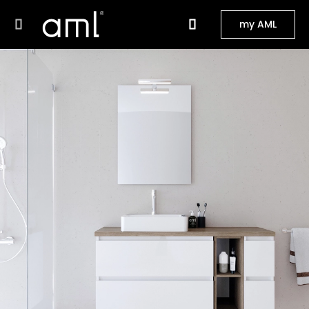
my AML