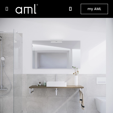
my AML