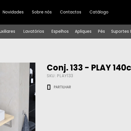
Novidades
Sobre nós
Contactos
Catálogo
uxiliares
Lavatórios
Espelhos
Apliques
Pés
Suportes 
Conj. 133 - PLAY 14
SKU:
PLAY133
PARTILHAR