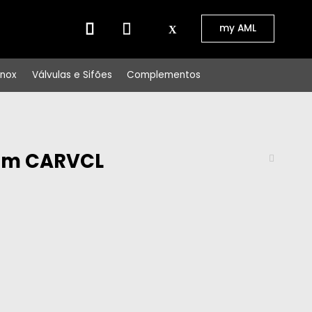
⠀⠀
my AML
Inox
Válvulas e Sifões
Complementos
0cm CARVCL