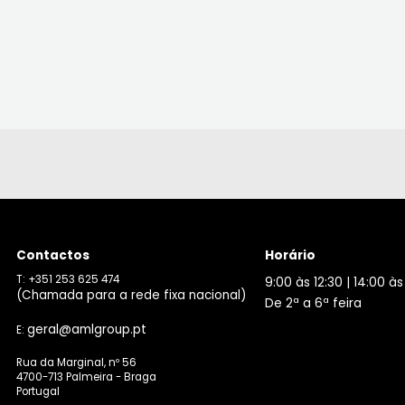
Contactos
Horário
T: +351 253 625 474
9:00 às 12:30 | 14:00 às
(Chamada para a rede fixa nacional)
De 2ª a 6ª feira
geral@amlgroup.pt
E:
Rua da Marginal, nº 56
4700-713 Palmeira - Braga
Portugal