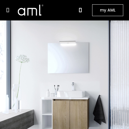
my AML