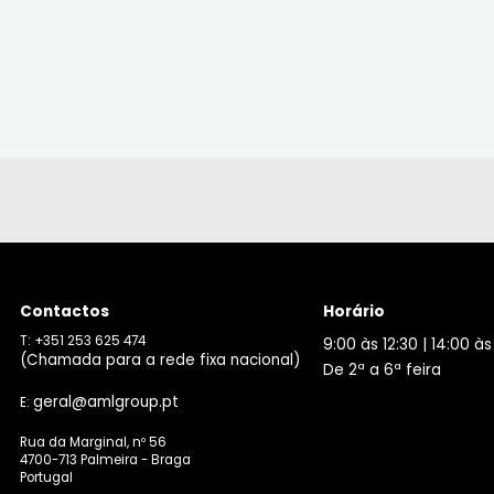
Contactos
Horário
T: +351 253 625 474
9:00 às 12:30 | 14:00 às
(Chamada para a rede fixa nacional)
De 2ª a 6ª feira
geral@amlgroup.pt
E:
Rua da Marginal, nº 56
4700-713 Palmeira - Braga
Portugal