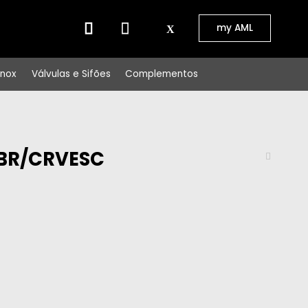
⠀⠀
my AML
Inox
Válvulas e Sifões
Complementos
R BR/CRVESC