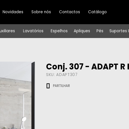
Novidades
Sobre nós
Contactos
Catálogo
uxiliares
Lavatórios
Espelhos
Apliques
Pés
Suportes 
Conj. 307 - ADAPT 
SKU:
ADAPT307
PARTILHAR