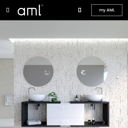
my AML