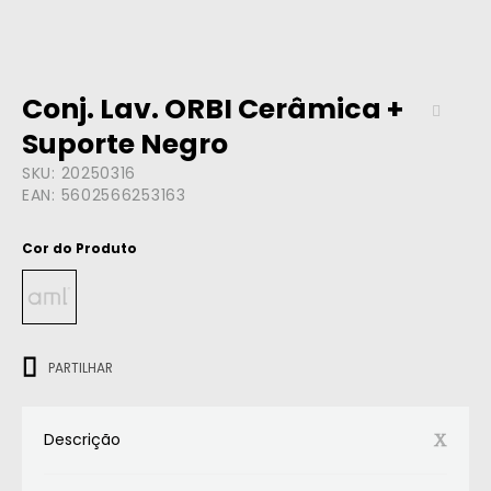
Conj. Lav. ORBI Cerâmica +
Suporte Negro
SKU:
20250316
EAN:
5602566253163
Cor do Produto
ㅤㅤㅤ
PARTILHAR
Descrição