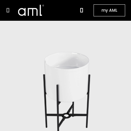
my AML