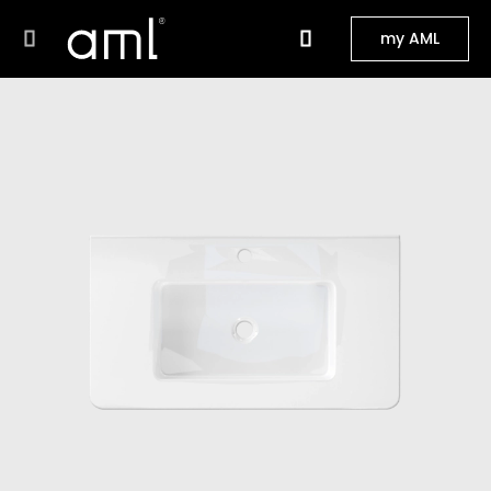
my AML