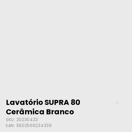
Lavatório SUPRA 80
Cerâmica Branco
SKU:
20230433
EAN:
5602566234339