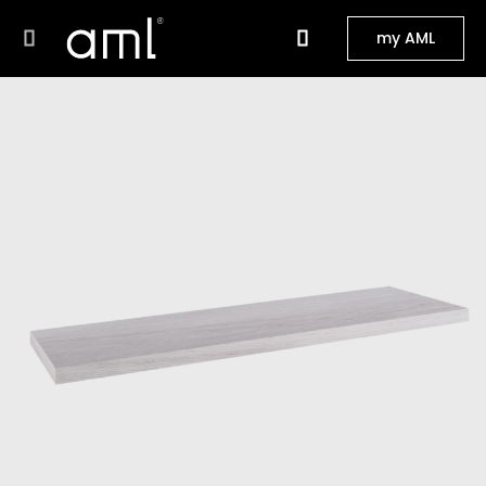
my AML