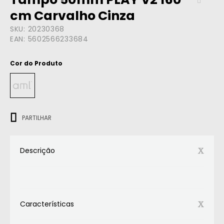
cm Carvalho Cinza
SKU:
20230368
EAN:
5602566233684
Cor do Produto
ㅤㅤㅤ
PARTILHAR
Descrição
Características