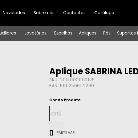
Novidades
Sobre nós
Contactos
Catálogo
uxiliares
Lavatórios
Espelhos
Apliques
Pés
Suportes 
Aplique SABRINA LE
SKU:
2017000000126
EAN:
5602566171269
Cor do Produto
ㅤㅤㅤ
PARTILHAR