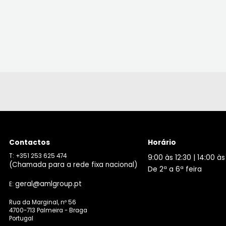
Contactos
Horário
T: +351 253 625 474
9:00 às 12:30 | 14:00 às
(Chamada para a rede fixa nacional)
De 2ª a 6ª feira
geral@amlgroup.pt
E:
Rua da Marginal, nº 56
4700-713 Palmeira - Braga
Portugal