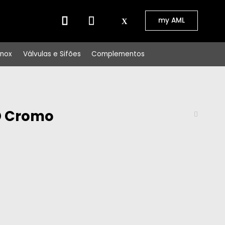
⠀⠀
my AML
Inox
Válvulas e Sifões
Complementos
D Cromo