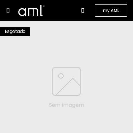
my AML
Esgotado