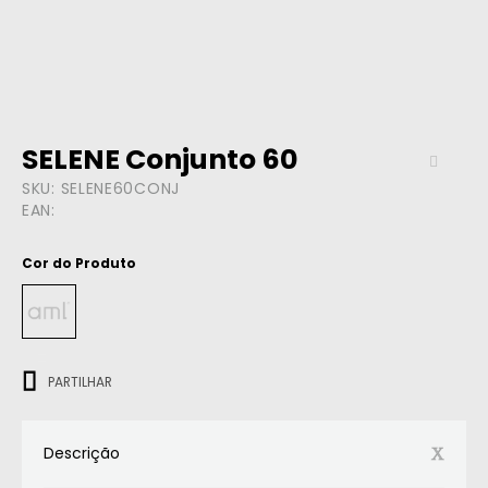
SELENE Conjunto 60
SKU:
SELENE60CONJ
EAN:
Cor do Produto
ㅤㅤㅤ
PARTILHAR
Descrição