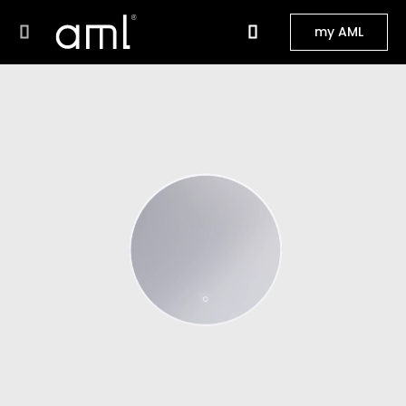
my AML