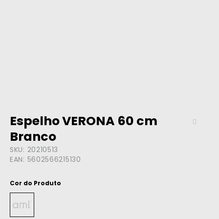
Espelho VERONA 60 cm
Branco
SKU:
20210513
EAN:
5602566215130
Cor do Produto