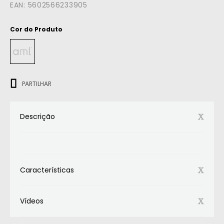
EAN:
5602566233905
Cor do Produto
ㅤㅤㅤ
PARTILHAR
Descrição
Características
Vídeos