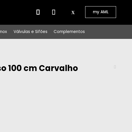
⠀⠀
my AML
Inox
Válvulas e Sifões
Complementos
o 100 cm Carvalho