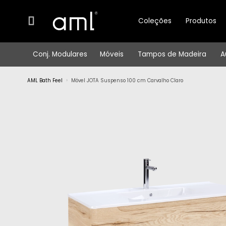
Móvel
Móvel
JOTA
JOTA
Coleções
Produtos
Suspenso
100
Suspenso
cm
100
Carvalho
Conj. Modulares
Móveis
Tampos de Madeira
A
Claro
cm
Carvalho
AML Bath Feel
Móvel JOTA Suspenso 100 cm Carvalho Claro
Claro