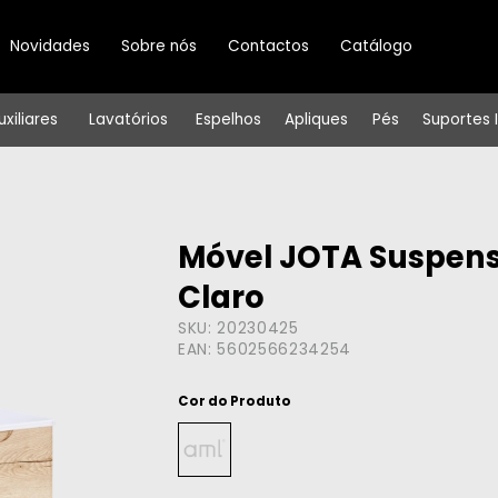
Novidades
Sobre nós
Contactos
Catálogo
uxiliares
Lavatórios
Espelhos
Apliques
Pés
Suportes 
Móvel JOTA Suspens
Claro
SKU:
20230425
EAN:
5602566234254
Cor do Produto
ㅤㅤㅤ