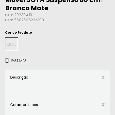
Branco Mate
SKU:
20230419
EAN:
5602566234193
Cor do Produto
ㅤㅤㅤ
PARTILHAR
Descrição
Características