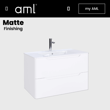
my AML